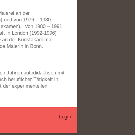
Malerei an der
n) und von 1976 – 1980
atsexamen). Von 1980 – 1991
alt in London (1992-1996)
ie an der Kunstakademie
nde Malerin in Bonn.
elen Jahren autodidaktisch mit
h beruflicher Tätigkeit in
t der experimentellen
Login